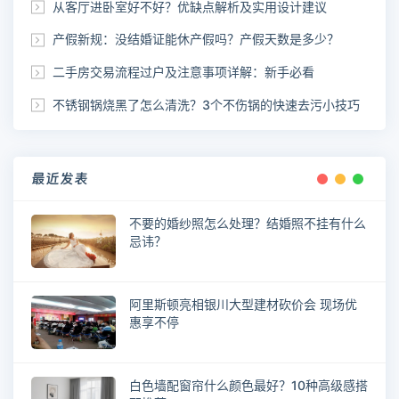
从客厅进卧室好不好？优缺点解析及实用设计建议
产假新规：没结婚证能休产假吗？产假天数是多少？
二手房交易流程过户及注意事项详解：新手必看
不锈钢锅烧黑了怎么清洗？3个不伤锅的快速去污小技巧
最近发表
不要的婚纱照怎么处理？结婚照不挂有什么
忌讳？
阿里斯顿亮相银川大型建材砍价会 现场优
惠享不停
白色墙配窗帘什么颜色最好？10种高级感搭